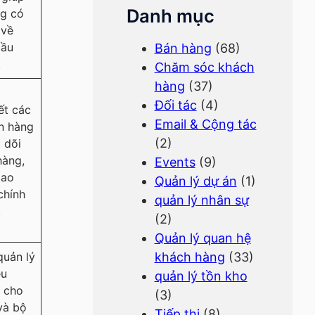
Danh mục
ng có
 về
cầu
Bán hàng
(68)
.
Chăm sóc khách
hàng
(37)
Đối tác
(4)
ết các
Email & Cộng tác
n hàng
(2)
 dõi
hàng,
Events
(9)
iao
Quản lý dự án
(1)
chính
quản lý nhân sự
.
(2)
Quản lý quan hệ
uản lý
khách hàng
(33)
êu
quản lý tồn kho
ể cho
(3)
và bộ
Tiếp thị
(8)