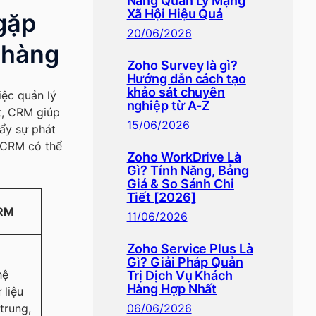
Năng Quản Lý Mạng
Xã Hội Hiệu Quả
gặp
20/06/2026
h hàng
Zoho Survey là gì?
Hướng dẫn cách tạo
khảo sát chuyên
ệc quản lý
nghiệp từ A-Z
ệt, CRM giúp
15/06/2026
đẩy sự phát
 CRM có thể
Zoho WorkDrive Là
Gì? Tính Năng, Bảng
Giá & So Sánh Chi
Tiết [2026]
CRM
11/06/2026
Zoho Service Plus Là
Gì? Giải Pháp Quản
hệ
Trị Dịch Vụ Khách
Hàng Hợp Nhất
 liệu
trung,
06/06/2026