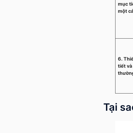
mục t
một cá
6. Thi
tiết v
thườn
Tại s