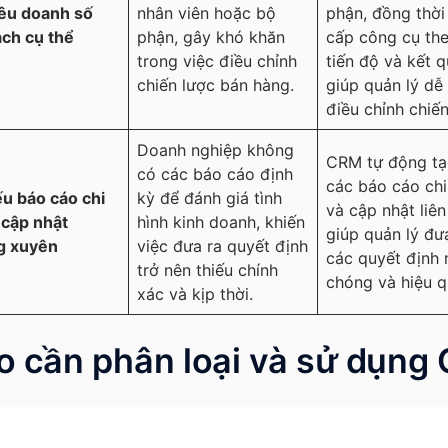
iêu doanh số
nhân viên hoặc bộ
phận, đồng thời
ch cụ thể
phận, gây khó khăn
cấp công cụ the
trong việc điều chỉnh
tiến độ và kết q
chiến lược bán hàng.
giúp quản lý dễ
điều chỉnh chiến
Doanh nghiệp không
CRM tự động tạ
có các báo cáo định
các báo cáo chi 
ếu báo cáo chi
kỳ để đánh giá tình
và cập nhật liên
à cập nhật
hình kinh doanh, khiến
giúp quản lý đư
g xuyên
việc đưa ra quyết định
các quyết định
trở nên thiếu chính
chóng và hiệu q
xác và kịp thời.
ao cần phân loại và sử dụng