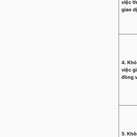
việc t
giao d
4. Khó
việc g
đồng 
5. Khô