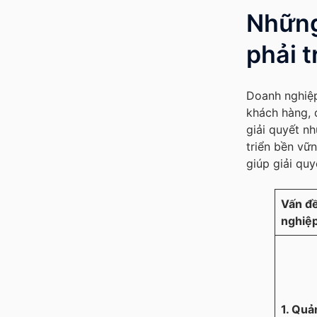
Những
phải 
Doanh nghiệp
khách hàng, q
giải quyết n
triển bền vữ
giúp giải quy
Vấn đ
nghiệ
1. Quả