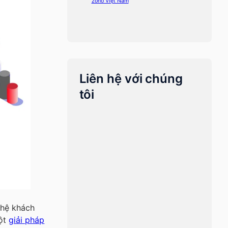
zoho Việt Nam
Liên hệ với chúng
tôi
 hệ khách
một
giải pháp