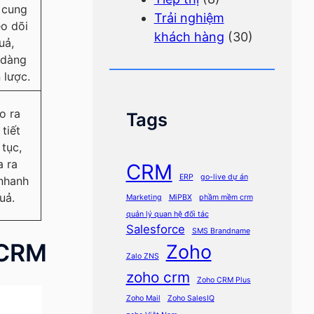
 cung
Trải nghiệm
o dõi
khách hàng
(30)
uả,
 dàng
 lược.
o ra
Tags
tiết
 tục,
a ra
CRM
ERP
go-live dự án
 nhanh
uả.
Marketing
MiPBX
phầm mềm crm
quản lý quan hệ đối tác
Salesforce
SMS Brandname
 CRM
Zoho
Zalo ZNS
zoho crm
Zoho CRM Plus
Zoho Mail
Zoho SalesIQ