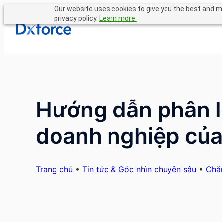
Chuyển
Our website uses cookies to give you the best and mo
privacy policy.
Learn more.
đến
phần
nội
dung
Hướng dẫn phân l
doanh nghiệp của
Trang chủ
•
Tin tức & Góc nhìn chuyên sâu
•
Chă