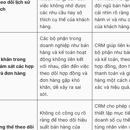
heo dõi lịch sử
việc không nhớ được
đội ngũ bán hà
ịch
các nhu cầu hay sở
cái nhìn rõ ràng
thích cụ thể của khách
hành vi và nhu 
hàng.
của khách hàng
Các bộ phận trong
doanh nghiệp như bán
CRM giúp liên k
hàng và kế toán hoạt
bộ phận như bá
 khăn trong
động không liên kết
và kế toán, theo
iám sát các hợp
với nhau, dẫn đến việc
hợp đồng, đơn 
và đơn hàng
theo dõi hợp đồng và
thanh toán và g
đơn hàng gặp khó
hàng một cách 
khăn, dễ xảy ra sai
xác và hiệu quả
sót.
CRM cho phép q
Không có công cụ rõ
thiết lập mục ti
ràng để theo dõi hiệu
doanh số cụ th
ng thể theo dõi
suất bán hàng của
từng nhân viên 