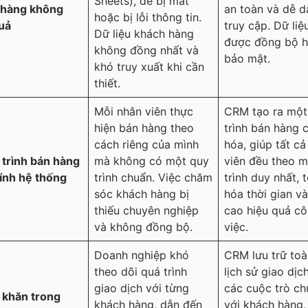
Sheets), dễ bị mất
 hàng không
an toàn và dễ 
hoặc bị lỗi thông tin.
uả
truy cập. Dữ liệ
Dữ liệu khách hàng
được đồng bộ h
không đồng nhất và
bảo mật.
khó truy xuất khi cần
thiết.
Mỗi nhân viên thực
CRM tạo ra một
hiện bán hàng theo
trình bán hàng 
cách riêng của mình
hóa, giúp tất c
 trình bán hàng
mà không có một quy
viên đều theo 
tính hệ thống
trình chuẩn. Việc chăm
trình duy nhất, 
sóc khách hàng bị
hóa thời gian v
thiếu chuyên nghiệp
cao hiệu quả c
và không đồng bộ.
việc.
Doanh nghiệp khó
CRM lưu trữ to
theo dõi quá trình
lịch sử giao dịc
giao dịch với từng
các cuộc trò c
 khăn trong
khách hàng, dẫn đến
với khách hàng,