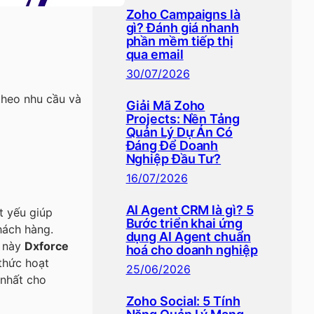
Zoho Campaigns là
gì? Đánh giá nhanh
phần mềm tiếp thị
qua email
30/07/2026
theo nhu cầu và
Giải Mã Zoho
Projects: Nền Tảng
Quản Lý Dự Án Có
Đáng Để Doanh
Nghiệp Đầu Tư?
16/07/2026
AI Agent CRM là gì? 5
t yếu giúp
Bước triển khai ứng
hách hàng.
dụng AI Agent chuẩn
t này
Dxforce
hoá cho doanh nghiệp
 thức hoạt
25/06/2026
 nhất cho
Zoho Social: 5 Tính