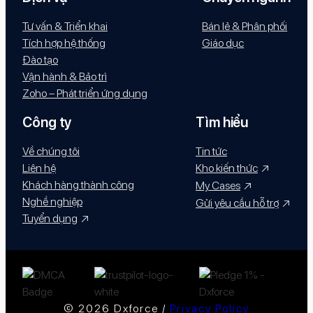
Tư vấn & Triển khai
Bán lẻ & Phân phối
Tích hợp hệ thống
Giáo dục
Đào tạo
Vận hành & Bảo trì
Zoho – Phát triển ứng dụng
Công ty
Tìm hiểu
Về chúng tôi
Tin tức
Liên hệ
Kho kiến thức
Khách hàng thành công
My Cases
Nghề nghiệp
Gửi yêu cầu hỗ trợ
Tuyển dụng
© 2026 Dxforce /
Privacy Policy