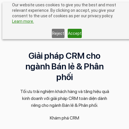
Chuyển
Our website uses cookies to give you the best and most
relevant experience. By clicking on accept, you give your
đến
consent to the use of cookies as per our privacy policy.
phần
Learn more.
nội
dung
Reject
Accept
Trang chủ
•
Bán lẻ & Phân phối
Giải pháp CRM cho
ngành Bán lẻ & Phân
phối
Tối ưu trải nghiệm khách hàng và tăng hiệu quả
kinh doanh với giải pháp CRM toàn diện dành
riêng cho ngành Bán lẻ & Phân phối.
Khám phá CRM