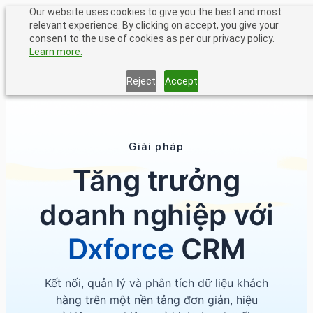
Chuyển
Our website uses cookies to give you the best and most
relevant experience. By clicking on accept, you give your
đến
consent to the use of cookies as per our privacy policy.
phần
Learn more.
nội
dung
Reject
Accept
Trang chủ
•
Giải pháp
Giải pháp
Tăng trưởng
doanh nghiệp với
Dxforce
CRM
Kết nối, quản lý và phân tích dữ liệu khách
hàng trên một nền tảng đơn giản, hiệu