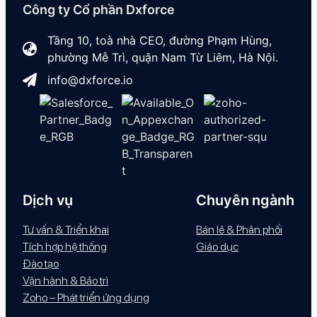
Công ty Cổ phần Dxforce
Tầng 10, toà nhà CEO, đường Phạm Hùng,
phường Mễ Trì, quận Nam Từ Liêm, Hà Nội.
info@dxforce.io
Dịch vụ
Chuyên ngành
Tư vấn & Triển khai
Bán lẻ & Phân phối
Tích hợp hệ thống
Giáo dục
Đào tạo
Vận hành & Bảo trì
Zoho – Phát triển ứng dụng