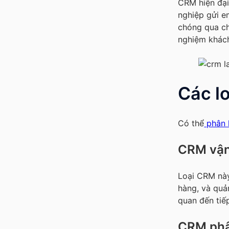
CRM hiện đại
nghiệp gửi e
chóng qua cha
nghiệm khác
Các l
Có thể
phân 
CRM vận
Loại CRM này
hàng, và quản
quan đến tiế
CRM phân