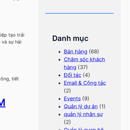
iệp tạo trải
Danh mục
 và sự hài
Bán hàng
(68)
Chăm sóc khách
hàng
(37)
Đối tác
(4)
ông, tiết
Email & Cộng tác
(2)
Events
(9)
RM
Quản lý dự án
(1)
quản lý nhân sự
(2)
Quản lý quan hệ