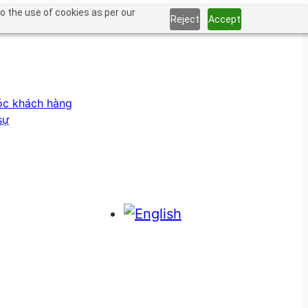
o the use of cookies as per our
Reject
Accept
óc khách hàng
sự