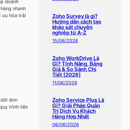
hép doanh
h hàng nhanh
 ưu hóa trải
Zoho Survey là gì?
Hướng dẫn cách tạo
khảo sát chuyên
nghiệp từ A-Z
15/06/2026
Zoho WorkDrive Là
Gì? Tính Năng, Bảng
Giá & So Sánh Chi
Tiết [2026]
11/06/2026
 dõi đơn
Zoho Service Plus Là
Gì? Giải Pháp Quản
quy trình liên
Trị Dịch Vụ Khách
Hàng Hợp Nhất
06/06/2026