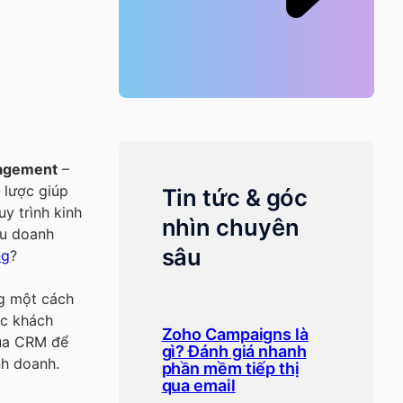
nagement
–
 lược giúp
Tin tức & góc
y trình kinh
nhìn chuyên
ều doanh
sâu
ng
?
ng một cách
óc khách
Zoho Campaigns là
của CRM để
gì? Đánh giá nhanh
nh doanh.
phần mềm tiếp thị
qua email