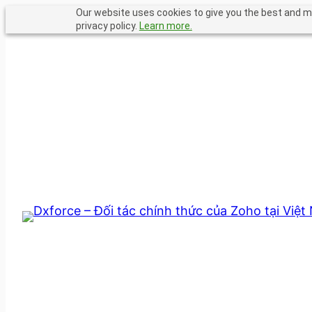
Chuyển
Our website uses cookies to give you the best and mo
privacy policy.
Learn more.
đến
phần
nội
dung