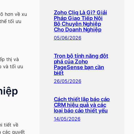
Zoho Cliq Là Gì? Giải
rõ hơn về xu
Pháp Giao Tiếp Nội
thể tối ưu
Bộ Chuyên Nghiệp
Cho Doanh Nghiệp
05/06/2026
Trọn bộ tính năng đột
p thị và
phá của Zoho
 và tối ưu
PageSense bạn cần
biết
26/05/2026
hiệp
Cách thiết lập báo cáo
CRM hiệu quả và các
loại báo cáo thiết yếu
14/05/2026
 tiết về
a các quyết