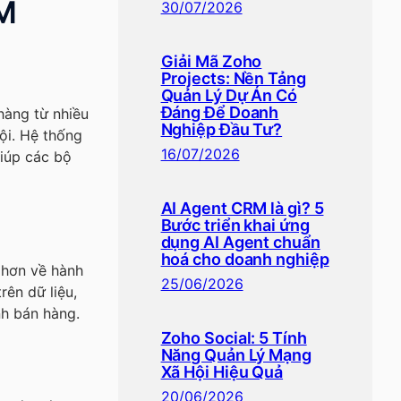
RM
30/07/2026
Giải Mã Zoho
Projects: Nền Tảng
Quản Lý Dự Án Có
Đáng Để Doanh
hàng từ nhiều
Nghiệp Đầu Tư?
ội. Hệ thống
16/07/2026
giúp các bộ
AI Agent CRM là gì? 5
Bước triển khai ứng
dụng AI Agent chuẩn
hoá cho doanh nghiệp
 hơn về hành
25/06/2026
rên dữ liệu,
nh bán hàng.
Zoho Social: 5 Tính
Năng Quản Lý Mạng
Xã Hội Hiệu Quả
20/06/2026