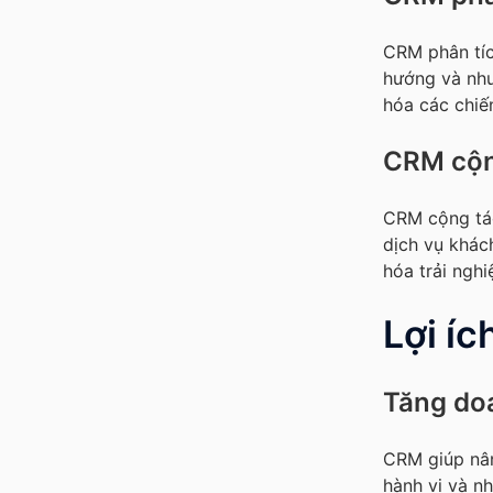
CRM phân tíc
hướng và nhu
hóa các chiến
CRM cộn
CRM cộng tác
dịch vụ khác
hóa trải ngh
Lợi í
Tăng do
CRM giúp nân
hành vi và n