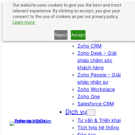
Chuyển
Our website uses cookies to give you the best and most
relevant experience. By clicking on accept, you give your
đến
consent to the use of cookies as per our privacy policy.
phần
Learn more.
nội
dung
Reject
Accept
Giải pháp
Zoho CRM
Zoho Desk – Giải
pháp chăm sóc
khách hàng
Zoho People – Giải
pháp nhân sự
Zoho Workplace
Zoho One
Salesforce CRM
Dịch vụ
Tư vấn & Triển khai
Tích hợp hệ thống
Đào tạo