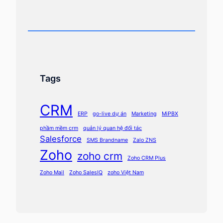
Tags
CRM
ERP
go-live dự án
Marketing
MiPBX
phầm mềm crm
quản lý quan hệ đối tác
Salesforce
SMS Brandname
Zalo ZNS
Zoho
zoho crm
Zoho CRM Plus
Zoho Mail
Zoho SalesIQ
zoho Việt Nam