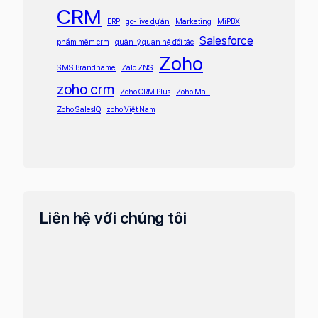
CRM
ERP
go-live dự án
Marketing
MiPBX
Salesforce
phầm mềm crm
quản lý quan hệ đối tác
Zoho
SMS Brandname
Zalo ZNS
zoho crm
Zoho CRM Plus
Zoho Mail
Zoho SalesIQ
zoho Việt Nam
Liên hệ với chúng tôi