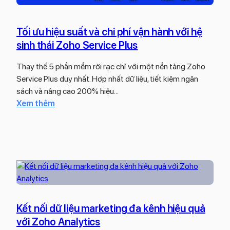
ệ
ư
h
u
ợ
u
k
Tối ưu hiệu suất và chi phí vận hành với hệ
n
v
h
sinh thái Zoho Service Plus
g
à
á
b
d
c
Thay thế 5 phần mềm rời rạc chỉ với một nền tảng Zoho
á
ự
h
Service Plus duy nhất. Hợp nhất dữ liệu, tiết kiệm ngân
n
b
h
sách và nâng cao 200% hiệu…
h
á
à
:
Xem thêm
à
o
n
T
n
t
g
ố
g
ư
đ
i
(
ơ
ể
ư
S
n
t
u
F
g
ă
h
A
l
n
i
)
a
g
ệ
Kết nối dữ liệu marketing đa kênh hiệu quả
v
i
t
u
ớ
với Zoho Analytics
r
s