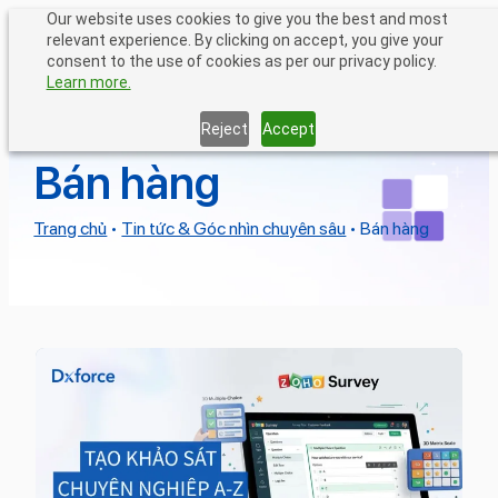
Chuyển
Our website uses cookies to give you the best and most
relevant experience. By clicking on accept, you give your
đến
consent to the use of cookies as per our privacy policy.
phần
Learn more.
nội
dung
Reject
Accept
Bán hàng
Trang chủ
•
Tin tức & Góc nhìn chuyên sâu
•
Bán hàng