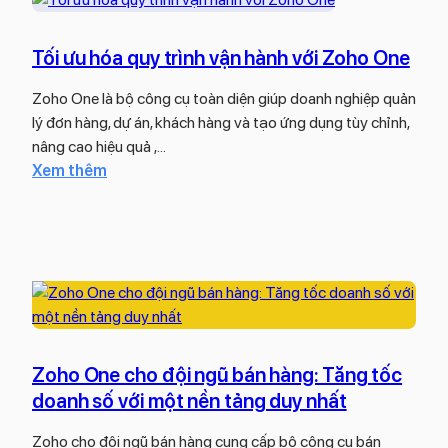
m
o
ư
ữ
&
s
ờ
n
B
Tối ưu hóa quy trình vận hành với Zoho One
o
n
g
ả
f
g
Zoho One là bộ công cụ toàn diện giúp doanh nghiệp quản
n
t
m
lý đơn hàng, dự án, khách hàng và tạo ứng dụng tùy chỉnh,
g
3
ụ
nâng cao hiệu quả ,…
g
6
c
:
Xem thêm
i
5
t
T
á
:
i
ố
c
Đ
ê
i
h
â
u
ư
i
u
l
u
t
l
à
h
i
à
g
ó
ế
l
ì
a
t
Zoho One cho đội ngũ bán hàng: Tăng tốc
ự
?
q
a
doanh số với một nền tảng duy nhất
5
u
c
b
y
Zoho cho đội ngũ bán hàng cung cấp bộ công cụ bán
h