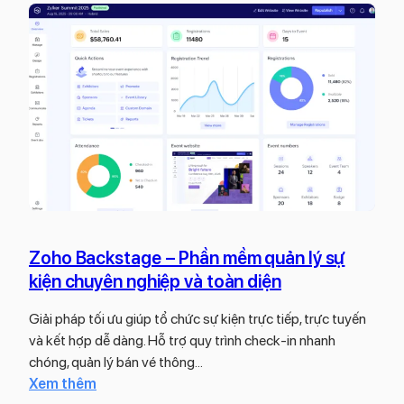
b
h
ộ
t
t
ạ
í
o
n
k
h
h
n
ả
ă
o
n
s
g
á
đ
t
ộ
Zoho Backstage – Phần mềm quản lý sự
c
t
kiện chuyên nghiệp và toàn diện
h
p
u
h
Giải pháp tối ưu giúp tổ chức sự kiện trực tiếp, trực tuyến
y
á
và kết hợp dễ dàng. Hỗ trợ quy trình check-in nhanh
ê
c
chóng, quản lý bán vé thông…
n
ủ
:
Xem thêm
n
a