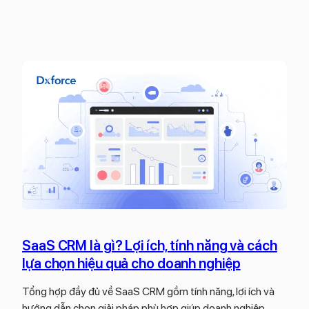
Z
g
Z
o
h
o
h
i
h
o
ệ
o
B
p
P
a
t
a
c
ừ
g
k
A
e
s
-
S
t
Z
e
a
n
g
s
e
e
–
b
P
SaaS CRM là gì? Lợi ích, tính năng và cách
ạ
h
lựa chọn hiệu quả cho doanh nghiệp
n
ầ
c
n
Tổng hợp đầy đủ về SaaS CRM gồm tính năng, lợi ích và
ầ
m
hướng dẫn chọn giải pháp phù hợp giúp doanh nghiệp