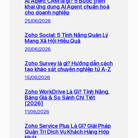
ũ
AI Agent CRM là gì? 5 Bước triển
i
l
O
khai ứng dụng AI Agent chuẩn hoá
b
ệ
ý
cho doanh nghiệp
n
á
p
t
e
25/06/2026
n
n
ư
h
ă
ở
Zoho Social: 5 Tính Năng Quản Lý
à
m
Mạng Xã Hội Hiệu Quả
n
n
2
g
20/06/2026
g
0
:
2
Zoho Survey là gì? Hướng dẫn cách
T
6
tạo khảo sát chuyên nghiệp từ A-Z
ă
?
15/06/2026
n
g
Zoho WorkDrive Là Gì? Tính Năng,
t
Bảng Giá & So Sánh Chi Tiết
[2026]
ố
c
11/06/2026
d
Zoho Service Plus Là Gì? Giải Pháp
o
Quản Trị Dịch Vụ Khách Hàng Hợp
a
Nhất