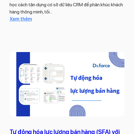
o
a
học cách tận dụng cơ sở dữ liệu CRM để phân khúc khách
c
c
hàng thông minh, tối…
á
h
:
Xem thêm
o
ọ
C
b
n
ơ
á
h
s
n
i
ở
h
ệ
d
à
u
ữ
n
q
l
g
u
i
q
ả
ệ
u
c
u
a
h
C
n
o
R
t
d
M
r
o
l
ọ
a
à
n
Tự động hóa lực lượng bán hàng (SFA) với
n
g