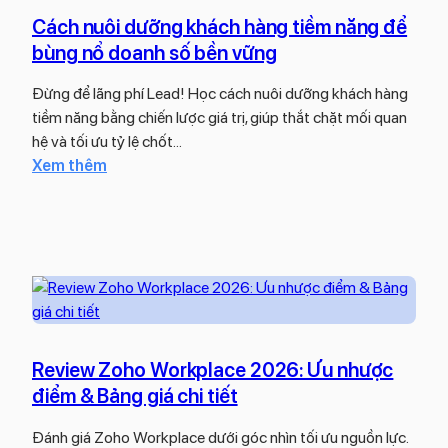
v
r
g
Cách nuôi dưỡng khách hàng tiềm năng để
ớ
k
t
i
bùng nổ doanh số bền vững
e
r
h
t
ư
Đừng để lãng phí Lead! Học cách nuôi dưỡng khách hàng
ệ
i
ở
tiềm năng bằng chiến lược giá trị, giúp thắt chặt mối quan
s
n
n
hệ và tối ưu tỷ lệ chốt…
i
g
g
:
Xem thêm
n
đ
2
C
h
a
0
á
t
k
2
c
h
ê
6
h
á
n
n
i
h
u
Z
h
ô
o
i
i
h
Review Zoho Workplace 2026: Ưu nhược
ệ
d
o
u
điểm & Bảng giá chi tiết
ư
S
q
ỡ
e
Đánh giá Zoho Workplace dưới góc nhìn tối ưu nguồn lực.
u