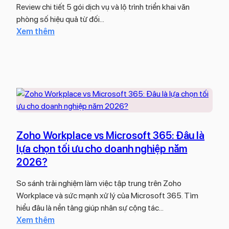
n
r
Review chi tiết 5 gói dịch vụ và lộ trình triển khai văn
ả
g
v
phòng số hiệu quả từ đối…
v
k
i
:
Xem thêm
ớ
h
c
R
i
á
e
e
Z
c
P
v
o
h
l
i
h
h
u
e
o
à
s
w
A
n
Z
n
g
o
a
Zoho Workplace vs Microsoft 365: Đâu là
t
h
l
lựa chọn tối ưu cho doanh nghiệp năm
i
o
y
2026?
ề
W
t
m
o
i
So sánh trải nghiệm làm việc tập trung trên Zoho
n
r
c
Workplace và sức mạnh xử lý của Microsoft 365. Tìm
ă
k
s
hiểu đâu là nền tảng giúp nhân sự cộng tác…
n
p
:
Xem thêm
g
l