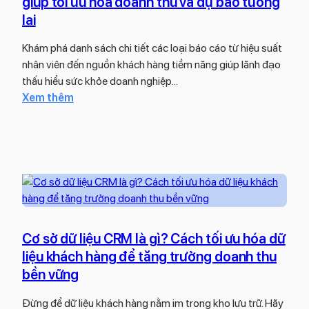
giúp tối ưu hóa doanh thu và dự báo tương
c
n
lai
h
n
,
g
Khám phá danh sách chi tiết các loại báo cáo từ hiệu suất
t
h
nhân viên đến nguồn khách hàng tiềm năng giúp lãnh đạo
í
i
thấu hiểu sức khỏe doanh nghiệp…
n
ệ
:
Xem thêm
h
p
D
n
v
a
ă
à
n
n
t
h
g
o
s
v
à
á
à
n
c
c
d
h
á
Cơ sở dữ liệu CRM là gì? Cách tối ưu hóa dữ
i
1
c
liệu khách hàng để tăng trưởng doanh thu
ệ
2
h
bền vững
n
b
l
á
ự
Đừng để dữ liệu khách hàng nằm im trong kho lưu trữ. Hãy