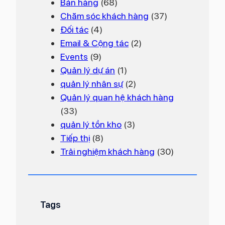
Bán hàng
(68)
y
Chăm sóc khách hàng
(37)
n
Đối tác
(4)
h
Email & Cộng tác
(2)
ấ
Events
(9)
t
Quản lý dự án
(1)
quản lý nhân sự
(2)
Quản lý quan hệ khách hàng
(33)
quản lý tồn kho
(3)
Tiếp thị
(8)
Trải nghiệm khách hàng
(30)
Tags