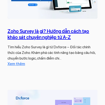
Zoho Survey là gì? Hướng dẫn cách tạo
khảo sát chuyên nghiệp từ A-Z
Tìm hiểu Zoho Survey là gì từ Dxforce – Đối tác chính
thức của Zoho. Khám phá các tính năng tạo bảng câu hỏi,
chuyển bước logic, chấm điểm chi…
:
Xem thêm
Z
o
h
o
S
u
r