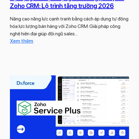
g
Zoho CRM: Lộ trình tăng trưởng 2026
h
ì
g
n
?
Nâng cao năng lực cạnh tranh bằng cách áp dụng tự động
i
g
C
hóa lực lượng bán hàng với Zoho CRM. Giải pháp công
ú
h
á
nghệ hiện đại giúp đội ngũ sales…
p
i
c
:
Xem thêm
t
ệ
h
T
ố
p
t
ự
i
ố
đ
ư
i
ộ
u
ư
n
h
u
g
ó
h
h
a
ó
ó
d
a
a
o
d
l
a
ữ
ự
n
l
c
h
i
l
t