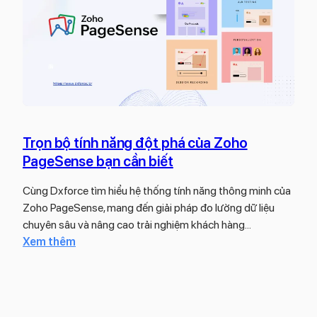
v
e
y
l
à
g
ì
?
Trọn bộ tính năng đột phá của Zoho
H
PageSense bạn cần biết
ư
ớ
Cùng Dxforce tìm hiểu hệ thống tính năng thông minh của
n
Zoho PageSense, mang đến giải pháp đo lường dữ liệu
g
chuyên sâu và nâng cao trải nghiệm khách hàng…
d
:
Xem thêm
ẫ
T
n
r
c
ọ
á
n
c