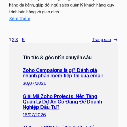
ư
t
hàng đa kênh, giúp đội ngũ sales quản lý khách hàng, quy
ọ
ớ
r
trình bán hàng và giao dịch…
n
c
ì
:
Xem thêm
t
x
n
Z
ố
á
h
o
i
c
v
h
1
2
3
…
5
Trang sau
→
ư
đ
ậ
o
u
ị
n
O
c
n
h
Tin tức & góc nhìn chuyên sâu
n
h
h
à
e
o
k
Zoho Campaigns là gì? Đánh giá
n
c
d
nhanh phần mềm tiếp thị qua email
h
h
h
o
á
30/07/2026
v
o
a
c
ớ
đ
n
Giải Mã Zoho Projects: Nền Tảng
h
i
ộ
h
Quản Lý Dự Án Có Đáng Để Doanh
h
Z
Nghiệp Đầu Tư?
i
n
à
o
n
16/07/2026
g
n
h
g
h
g
o