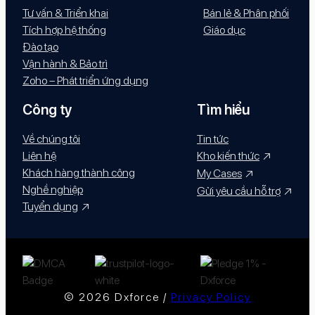
Tư vấn & Triển khai
Bán lẻ & Phân phối
Tích hợp hệ thống
Giáo dục
Đào tạo
Vận hành & Bảo trì
Zoho – Phát triển ứng dụng
Công ty
Tìm hiểu
Về chúng tôi
Tin tức
Liên hệ
Kho kiến thức
Khách hàng thành công
My Cases
Nghề nghiệp
Gửi yêu cầu hỗ trợ
Tuyển dụng
© 2026 Dxforce /
Privacy Policy