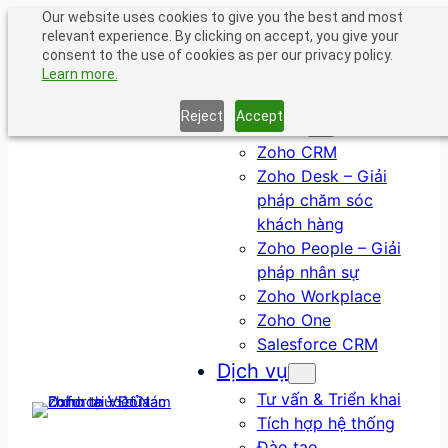
Chuyển
Our website uses cookies to give you the best and most
relevant experience. By clicking on accept, you give your
đến
consent to the use of cookies as per our privacy policy.
phần
Learn more.
nội
dung
Reject
Accept
Giải pháp
Zoho CRM
Zoho Desk – Giải
pháp chăm sóc
khách hàng
Zoho People – Giải
pháp nhân sự
Zoho Workplace
Zoho One
Salesforce CRM
Dịch vụ
Tư vấn & Triển khai
Tích hợp hệ thống
Đào tạo