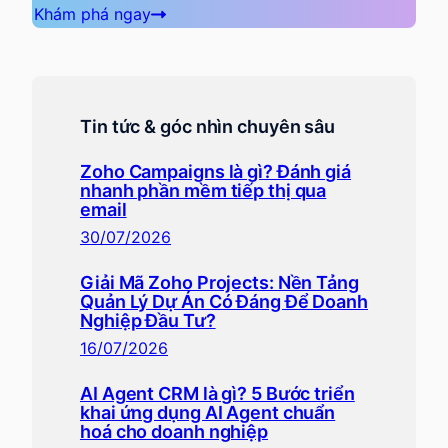
Khám phá ngay
Tin tức & góc nhìn chuyên sâu
Zoho Campaigns là gì? Đánh giá
nhanh phần mềm tiếp thị qua
email
30/07/2026
Giải Mã Zoho Projects: Nền Tảng
Quản Lý Dự Án Có Đáng Để Doanh
Nghiệp Đầu Tư?
16/07/2026
AI Agent CRM là gì? 5 Bước triển
khai ứng dụng AI Agent chuẩn
hoá cho doanh nghiệp