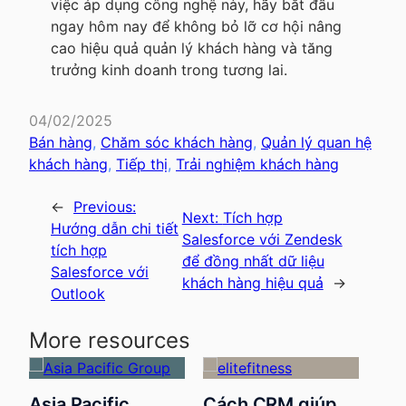
việc áp dụng công nghệ này, hãy bắt đầu
ngay hôm nay để không bỏ lỡ cơ hội nâng
cao hiệu quả quản lý khách hàng và tăng
trưởng kinh doanh trong tương lai.
04/02/2025
Bán hàng
, 
Chăm sóc khách hàng
, 
Quản lý quan hệ
khách hàng
, 
Tiếp thị
, 
Trải nghiệm khách hàng
←
Previous:
Next:
Tích hợp
Hướng dẫn chi tiết
Salesforce với Zendesk
tích hợp
để đồng nhất dữ liệu
Salesforce với
khách hàng hiệu quả
→
Outlook
More resources
Ứng dụng CRM
Cách CRM giúp