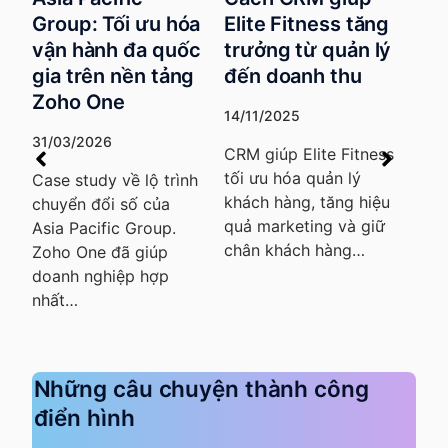
tại Viện nghiên
a
Elite Fitness tăng
cứu phát triển
c
trưởng từ quản lý
nguồn lực Việt
MyS
g
đến doanh thu
(IRDM)
ưu 
14/11/2025
11/11/2025
hàn
CR
CRM giúp Elite Fitness
Ứng dụng CRM tại
tối ưu hóa quản lý
h
IRDM giúp nâng cao
07/
khách hàng, tăng hiệu
chất lượng dịch vụ,
quả marketing và giữ
Với 
tăng cường giao tiếp
chân khách hàng…
ưu 
và tạo ra những…
Des
giúp
khá
Những câu chuyện thành công
điển hình