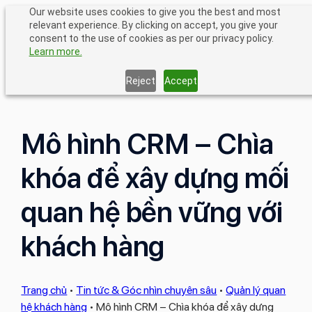
Chuyển
Our website uses cookies to give you the best and most
relevant experience. By clicking on accept, you give your
đến
consent to the use of cookies as per our privacy policy.
phần
Learn more.
nội
dung
Reject
Accept
Mô hình CRM – Chìa
khóa để xây dựng mối
quan hệ bền vững với
khách hàng
Trang chủ
•
Tin tức & Góc nhìn chuyên sâu
•
Quản lý quan
hệ khách hàng
•
Mô hình CRM – Chìa khóa để xây dựng