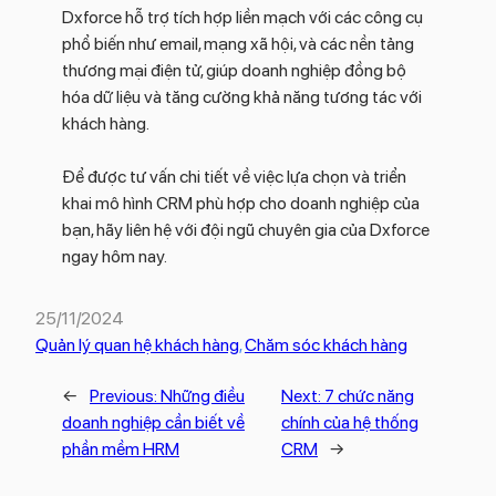
Dxforce hỗ trợ tích hợp liền mạch với các công cụ
phổ biến như email, mạng xã hội, và các nền tảng
thương mại điện tử, giúp doanh nghiệp đồng bộ
hóa dữ liệu và tăng cường khả năng tương tác với
khách hàng.
Để được tư vấn chi tiết về việc lựa chọn và triển
khai mô hình CRM phù hợp cho doanh nghiệp của
bạn, hãy liên hệ với đội ngũ chuyên gia của Dxforce
ngay hôm nay.
25/11/2024
Quản lý quan hệ khách hàng
, 
Chăm sóc khách hàng
←
Previous:
Những điều
Next:
7 chức năng
doanh nghiệp cần biết về
chính của hệ thống
phần mềm HRM
CRM
→