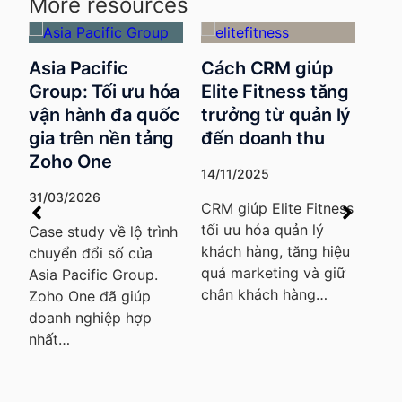
More resources
Ứng dụng CRM
Cách CRM giúp
tại Viện nghiên
 hóa
Elite Fitness tăng
cứu phát triển
uốc
trưởng từ quản lý
nguồn lực Việt
ảng
đến doanh thu
(IRDM)
ư
14/11/2025
11/11/2025
CRM giúp Elite Fitness
Ứng dụng CRM tại
tối ưu hóa quản lý
rình
IRDM giúp nâng cao
0
khách hàng, tăng hiệu
a
chất lượng dịch vụ,
quả marketing và giữ
V
.
tăng cường giao tiếp
chân khách hàng…
ư
và tạo ra những…
D
g
k