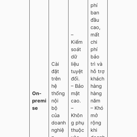
phí
ban
đầu
cao,
–
mất
Kiểm
chi
soát
phí
dữ
bảo
Cài
liệu
trì và
đặt
tuyệt
hỗ trợ
trên
đối.
khách
hệ
– Bảo
hàng
On-
thống
mật
hàng
premi
nội
cao.
năm
se
bộ
–
– Khó
của
Khôn
mở
doanh
g phụ
rộng
nghiệ
thuộc
khi