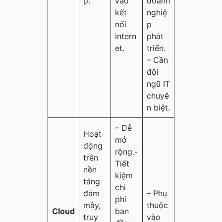
p.
vào
doanh
kết
nghiệ
nối
p
intern
phát
et.
triển.
– Cần
đội
ngũ IT
chuyê
n biệt.
– Dễ
Hoạt
mở
động
rộng.-
trên
Tiết
nền
kiệm
tảng
chi
đám
– Phụ
phí
mây,
thuộc
Cloud
ban
truy
vào