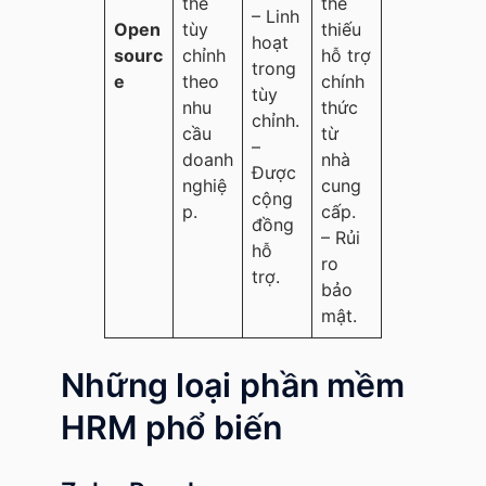
thể
thể
– Linh
Open
tùy
thiếu
hoạt
sourc
chỉnh
hỗ trợ
trong
e
theo
chính
tùy
nhu
thức
chỉnh.
cầu
từ
–
doanh
nhà
Được
nghiệ
cung
cộng
p.
cấp.
đồng
– Rủi
hỗ
ro
trợ.
bảo
mật.
Những loại phần mềm
HRM phổ biến