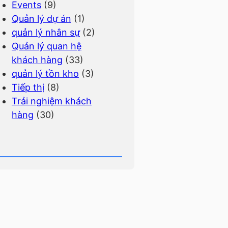
Events
(9)
Quản lý dự án
(1)
quản lý nhân sự
(2)
Quản lý quan hệ
khách hàng
(33)
quản lý tồn kho
(3)
Tiếp thị
(8)
Trải nghiệm khách
hàng
(30)