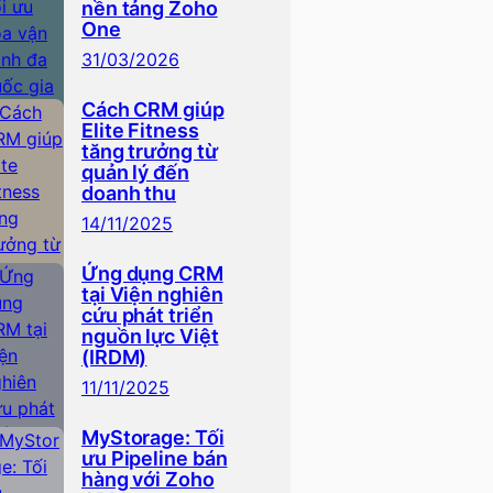
nền tảng Zoho
One
31/03/2026
Cách CRM giúp
Elite Fitness
tăng trưởng từ
quản lý đến
doanh thu
14/11/2025
Ứng dụng CRM
tại Viện nghiên
cứu phát triển
nguồn lực Việt
(IRDM)
11/11/2025
MyStorage: Tối
ưu Pipeline bán
hàng với Zoho