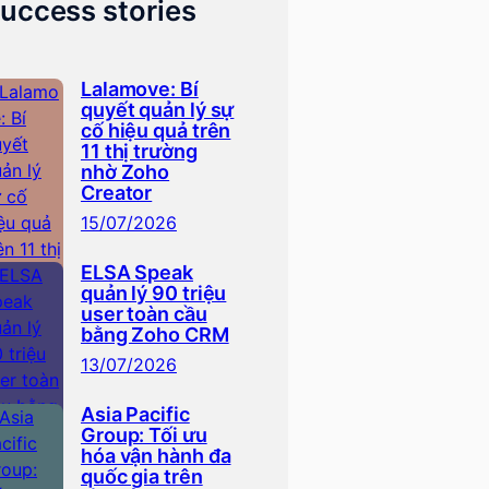
uccess stories
Lalamove: Bí
quyết quản lý sự
cố hiệu quả trên
11 thị trường
nhờ Zoho
Creator
15/07/2026
ELSA Speak
quản lý 90 triệu
user toàn cầu
bằng Zoho CRM
13/07/2026
Asia Pacific
Group: Tối ưu
hóa vận hành đa
quốc gia trên