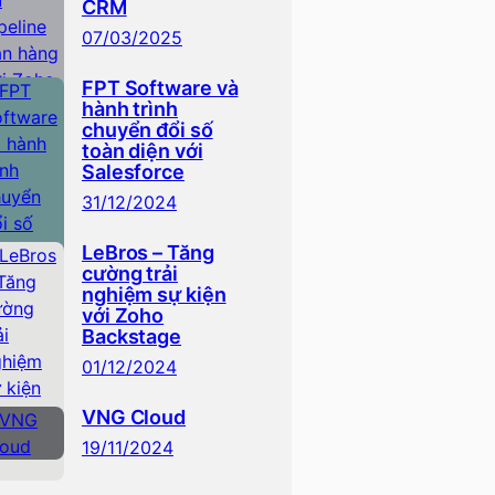
CRM
07/03/2025
FPT Software và
hành trình
chuyển đổi số
toàn diện với
Salesforce
31/12/2024
LeBros – Tăng
cường trải
nghiệm sự kiện
với Zoho
Backstage
01/12/2024
VNG Cloud
19/11/2024