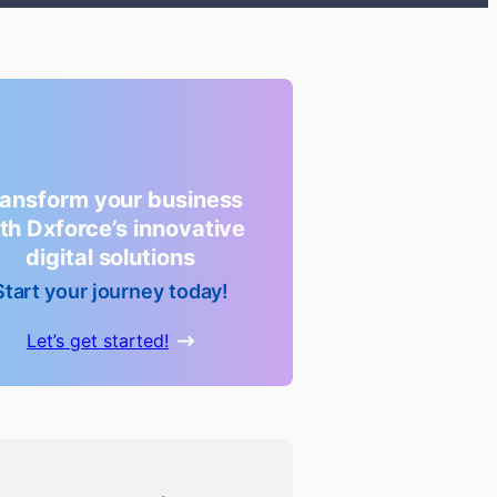
ransform your business
th Dxforce’s innovative
digital solutions
Start your journey today!
Let’s get started!