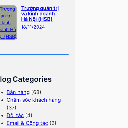
Trường quản trị
và kinh doanh
Hà Nội (HSB)
18/11/2024
log Categories
Bán hàng
(68)
Chăm sóc khách hàng
(37)
Đối tác
(4)
Email & Cộng tác
(2)