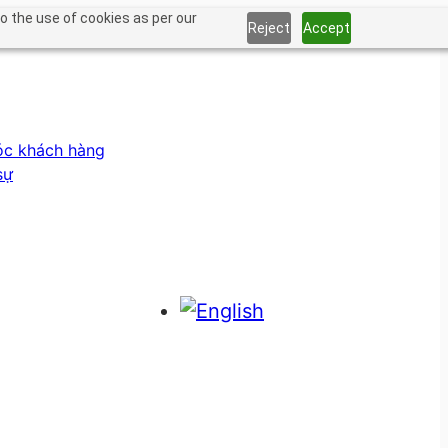
o the use of cookies as per our
Reject
Accept
óc khách hàng
sự