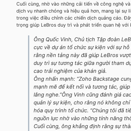
Cuối cùng, nhờ vào những cải tiến về công nghệ và 
dịch vụ nhanh chóng và hiệu quả hơn, mang lại sự 
trong việc điều chỉnh các chiến dịch quảng cáo. Đâ
trọng giúp LeBros duy trì và phát triển quan hệ với 
Ông Quốc Vinh, Chủ tịch Tập đoàn LeB
cực về dự án tổ chức sự kiện với sự h
rằng nền tảng này đã giúp LeBros vượt
duy trì sự tương tác giữa người tham d
cao trải nghiệm của khán giả.
Ông nhấn mạnh: “Zoho Backstage cung
mạnh mẽ để kết nối và tương tác, giú
lắng nghe.”Ông Vinh cũng đánh giá ca
quản lý sự kiện, cho rằng nó không chỉ 
hóa quy trình tổ chức. “Chúng tôi đã tiế
nguồn lực nhờ vào những tính năng thô
Cuối cùng, ông khẳng định rằng sự th