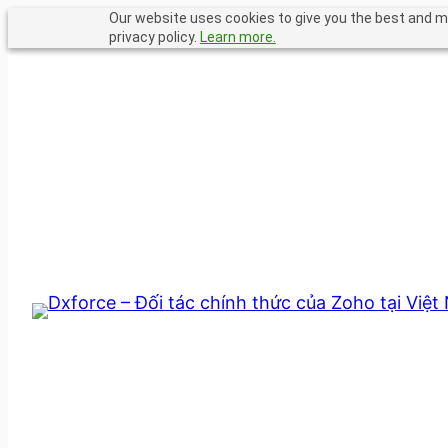
Chuyển
Our website uses cookies to give you the best and mo
privacy policy.
Learn more.
đến
phần
nội
dung