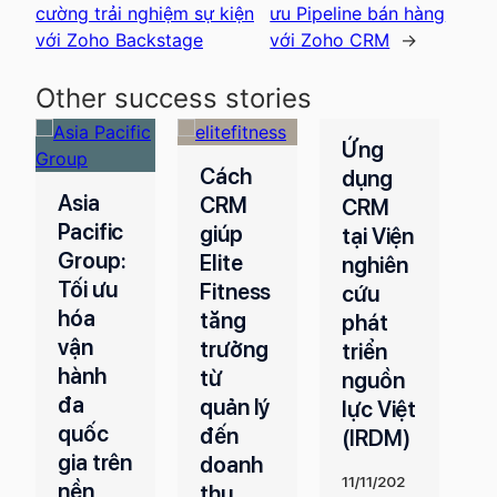
cường trải nghiệm sự kiện
ưu Pipeline bán hàng
với Zoho Backstage
với Zoho CRM
→
Other success stories
Ứng
L
Cách
dụng
v
CRM
CRM
q
giúp
tại Viện
q
Elite
nghiên
s
MyStor
Fitness
cứu
h
age:
tăng
phát
q
Tối ưu
trưởng
triển
t
Pipelin
từ
nguồn
t
e bán
quản lý
lực Việt
t
hàng
đến
(IRDM)
n
với
doanh
Z
Zoho
11/11/202
thu
C