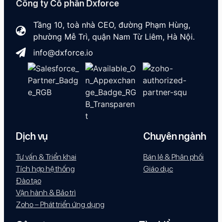
Công ty Cổ phần Dxforce
Tầng 10, toà nhà CEO, đường Phạm Hùng,
phường Mễ Trì, quận Nam Từ Liêm, Hà Nội.
info@dxforce.io
Dịch vụ
Chuyên ngành
Tư vấn & Triển khai
Bán lẻ & Phân phối
Tích hợp hệ thống
Giáo dục
Đào tạo
Vận hành & Bảo trì
Zoho – Phát triển ứng dụng