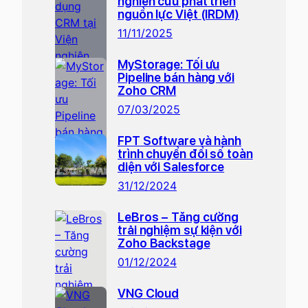
nghiên cứu phát triển
nguồn lực Việt (IRDM)
11/11/2025
MyStorage: Tối ưu
Pipeline bán hàng với
Zoho CRM
07/03/2025
FPT Software và hành
trình chuyển đổi số toàn
diện với Salesforce
31/12/2024
LeBros – Tăng cường
trải nghiệm sự kiện với
Zoho Backstage
01/12/2024
VNG Cloud