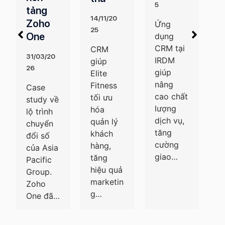
5
CRM
r
14/11/20
Ứng
07/03/2
25
1
dụng
025
2
CRM tại
CRM
Với các
IRDM
giúp
L
tính
giúp
Elite
e
năng tối
nâng
Fitness
d
ưu kết
cao chất
tối ưu
n
hợp
lượng
hóa
Z
cùng
dịch vụ,
quản lý
C
Zoho
tăng
khách
đ
Desk,
cường
hàng,
d
Zoho
giao…
tăng
n
CRM đã
hiệu quả
n
giúp…
marketin
t
g…