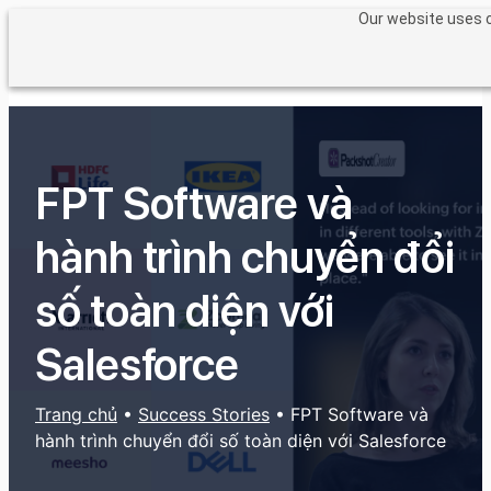
Chuyển
Our website uses c
đến
phần
nội
dung
FPT Software và
hành trình chuyển đổi
số toàn diện với
Salesforce
Trang chủ
•
Success Stories
•
FPT Software và
hành trình chuyển đổi số toàn diện với Salesforce