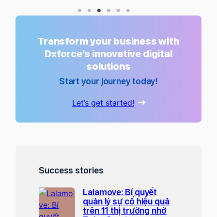
Transform your business with
Dxforce’s innovative digital
solutions
Start your journey today!
Let’s get started!
Success stories
Lalamove: Bí quyết
quản lý sự cố hiệu quả
trên 11 thị trường nhờ