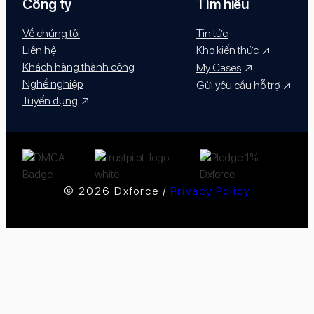
Công ty
Tìm hiểu
Về chúng tôi
Tin tức
Liên hệ
Kho kiến thức
Khách hàng thành công
My Cases
Nghề nghiệp
Gửi yêu cầu hỗ trợ
Tuyển dụng
© 2026 Dxforce /
Privacy Policy