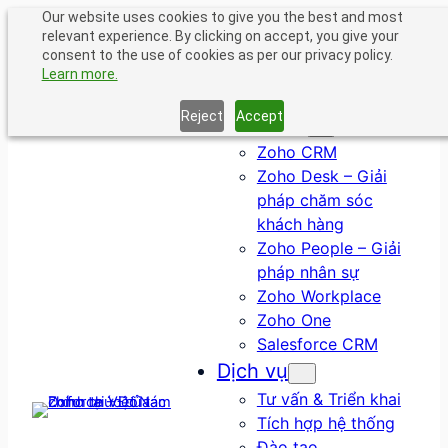
Chuyển
Our website uses cookies to give you the best and most
relevant experience. By clicking on accept, you give your
đến
consent to the use of cookies as per our privacy policy.
phần
Learn more.
nội
dung
Reject
Accept
Giải pháp
Zoho CRM
Zoho Desk – Giải
pháp chăm sóc
khách hàng
Zoho People – Giải
pháp nhân sự
Zoho Workplace
Zoho One
Salesforce CRM
Dịch vụ
Tư vấn & Triển khai
Tích hợp hệ thống
Đào tạo