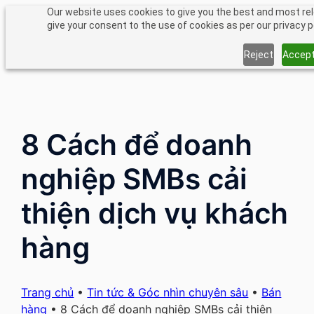
Chuyển
Our website uses cookies to give you the best and most rel
give your consent to the use of cookies as per our privacy p
đến
phần
Reject
Accep
nội
dung
8 Cách để doanh
nghiệp SMBs cải
thiện dịch vụ khách
hàng
Trang chủ
•
Tin tức & Góc nhìn chuyên sâu
•
Bán
hàng
•
8 Cách để doanh nghiệp SMBs cải thiện