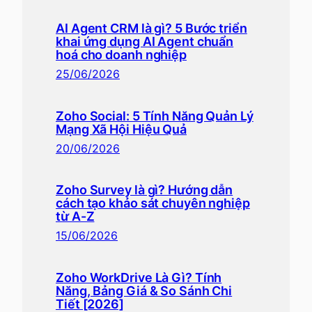
AI Agent CRM là gì? 5 Bước triển
khai ứng dụng AI Agent chuẩn
hoá cho doanh nghiệp
25/06/2026
Zoho Social: 5 Tính Năng Quản Lý
Mạng Xã Hội Hiệu Quả
20/06/2026
Zoho Survey là gì? Hướng dẫn
cách tạo khảo sát chuyên nghiệp
từ A-Z
15/06/2026
Zoho WorkDrive Là Gì? Tính
Năng, Bảng Giá & So Sánh Chi
Tiết [2026]