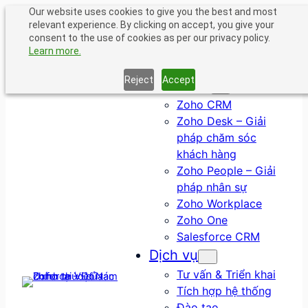
Chuyển
Our website uses cookies to give you the best and most
relevant experience. By clicking on accept, you give your
đến
consent to the use of cookies as per our privacy policy.
phần
Learn more.
nội
dung
Reject
Accept
Giải pháp
Zoho CRM
Zoho Desk – Giải
pháp chăm sóc
khách hàng
Zoho People – Giải
pháp nhân sự
Zoho Workplace
Zoho One
Salesforce CRM
Dịch vụ
Tư vấn & Triển khai
Tích hợp hệ thống
Đào tạo