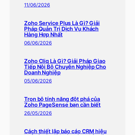
11/06/2026
Zoho Service Plus Là Gì? Giải
Pháp Quản Trị Dịch Vụ Khách
Hàng Hợp Nhất
06/06/2026
Zoho Cliq Là Gì? Giải Pháp Giao
Tiếp Nội Bộ Chuyên Nghiệp Cho
Doanh Nghiệp
05/06/2026
Trọn bộ tính năng đột phá của
Zoho PageSense bạn cần biết
26/05/2026
Cách thiết lập báo cáo CRM hiệu