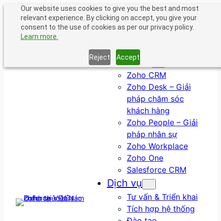
Chuyển
Our website uses cookies to give you the best and most
relevant experience. By clicking on accept, you give your
đến
consent to the use of cookies as per our privacy policy.
phần
Learn more.
nội
dung
Reject
Accept
Giải pháp
Zoho CRM
Zoho Desk – Giải
pháp chăm sóc
khách hàng
Zoho People – Giải
pháp nhân sự
Zoho Workplace
Zoho One
Salesforce CRM
Dịch vụ
Tư vấn & Triển khai
Tích hợp hệ thống
Đào tạo