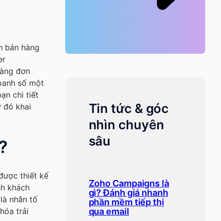
nh bán hàng
er
hàng đơn
oanh số một
n chi tiết
Tin tức & góc
 đó khai
nhìn chuyên
sâu
?
được thiết kế
Zoho Campaigns là
nh khách
gì? Đánh giá nhanh
là nhân tố
phần mềm tiếp thị
hóa trải
qua email