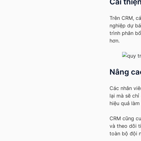
Cải thiệ
Trên CRM, cá
nghiệp dự bá
trình phân b
hơn.
Nâng cao
Các nhân viê
lại mà sẽ ch
hiệu quả làm 
CRM cũng cun
và theo dõi t
toàn bộ đội 