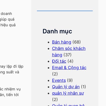
p doanh
giúp quá
 hiệu quả
Danh mục
Bán hàng
(68)
Chăm sóc khách
hàng
(37)
Đối tác
(4)
ay lặp đi lặp
Email & Cộng tác
ăng suất và
(2)
Events
(9)
Quản lý dự án
(1)
ác nhiệm vụ
quản lý nhân sự
n, tiến tới
(2)
Quản lý quan hệ