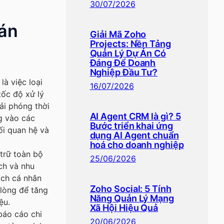
30/07/2026
bán
Giải Mã Zoho
Projects: Nền Tảng
Quản Lý Dự Án Có
Đáng Để Doanh
Nghiệp Đầu Tư?
là việc loại
16/07/2026
tốc độ xử lý
iải phóng thời
AI Agent CRM là gì? 5
ng vào các
Bước triển khai ứng
ối quan hệ và
dụng AI Agent chuẩn
hoá cho doanh nghiệp
trữ toàn bộ
25/06/2026
ch và nhu
ách cá nhân
Zoho Social: 5 Tính
 lòng để tăng
Năng Quản Lý Mạng
ệu.
Xã Hội Hiệu Quả
báo cáo chi
20/06/2026