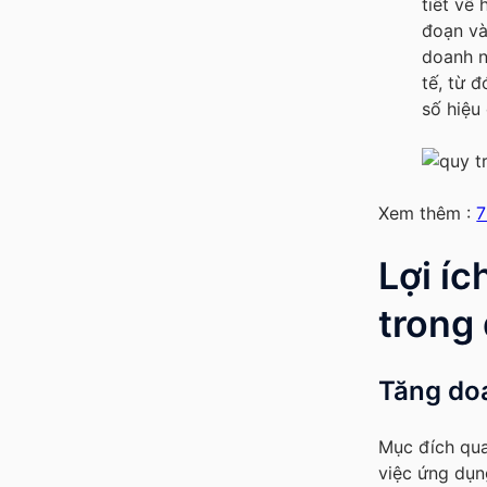
tiết về
đoạn và
doanh n
tế, từ 
số hiệu
Xem thêm :
7
Lợi íc
trong
Tăng do
Mục đích qua
việc ứng dụn