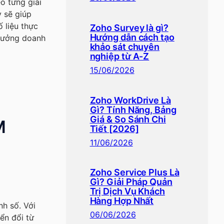
o từng giai
y sẽ giúp
 liệu thực
Zoho Survey là gì?
Hướng dẫn cách tạo
trưởng doanh
khảo sát chuyên
nghiệp từ A-Z
15/06/2026
Zoho WorkDrive Là
Gì? Tính Năng, Bảng
Giá & So Sánh Chi
M
Tiết [2026]
11/06/2026
Zoho Service Plus Là
Gì? Giải Pháp Quản
Trị Dịch Vụ Khách
Hàng Hợp Nhất
h số. Với
06/06/2026
ển đổi từ