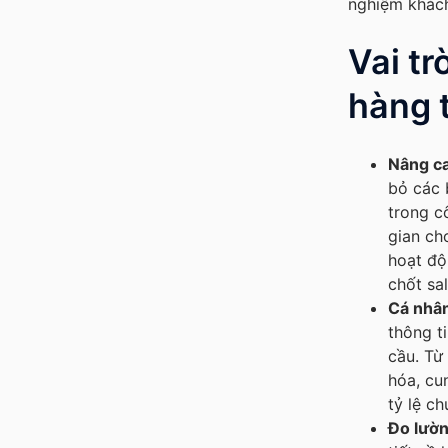
nghiệm khách
Vai tr
hàng 
Nâng ca
bỏ các 
trong c
gian ch
hoạt độ
chốt sa
Cá nhân
thông t
cầu. Từ
hóa, cu
tỷ lệ c
Đo lườn