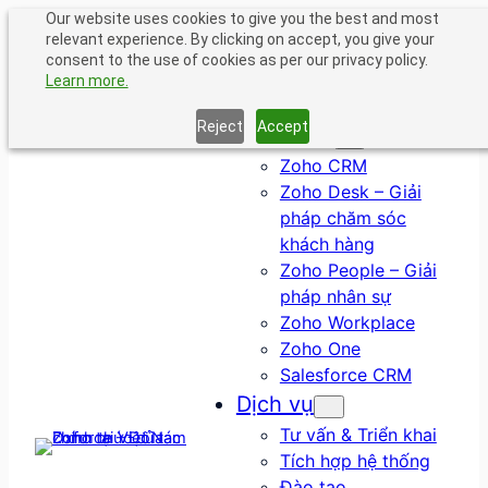
Chuyển
Our website uses cookies to give you the best and most
relevant experience. By clicking on accept, you give your
đến
consent to the use of cookies as per our privacy policy.
phần
Learn more.
nội
dung
Reject
Accept
Giải pháp
Zoho CRM
Zoho Desk – Giải
pháp chăm sóc
khách hàng
Zoho People – Giải
pháp nhân sự
Zoho Workplace
Zoho One
Salesforce CRM
Dịch vụ
Tư vấn & Triển khai
Tích hợp hệ thống
Đào tạo