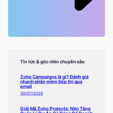
Tin tức & góc nhìn chuyên sâu
Zoho Campaigns là gì? Đánh giá
nhanh phần mềm tiếp thị qua
email
30/07/2026
Giải Mã Zoho Projects: Nền Tảng