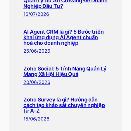
Quản Lý Dự Án Có Đáng Để Doanh
Nghiệp Đầu Tư?
16/07/2026
AI Agent CRM là gì? 5 Bước triển
khai ứng dụng AI Agent chuẩn
hoá cho doanh nghiệp
25/06/2026
Zoho Social: 5 Tính Năng Quản Lý
Mạng Xã Hội Hiệu Quả
20/06/2026
Zoho Survey là gì? Hướng dẫn
cách tạo khảo sát chuyên nghiệp
từ A-Z
15/06/2026