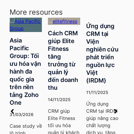
More resources
Ứng dụng
La
Cách CRM
CRM tại
Bí
giúp Elite
Viện
qu
Fitness
nghiên cứu
cố
i
tăng
phát triển
qu
MyStorage
ận
trưởng từ
nguồn lực
th
: Tối ưu
quản lý
Việt
nh
Pipeline
đến doanh
(IRDM)
Cr
bán hàng
thu
với Zoho
11/11/2025
15/
o
14/11/2025
CRM
Ứng dụng
La
CRM giúp
CRM tại IRDM
tận
07/03/2025
Elite Fitness
giúp nâng cao
tản
Với các tính
tối ưu hóa
chất lượng
Cre
 về
năng tối ưu
quản lý khách
dịch vụ, tăng
xây