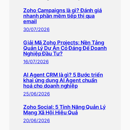
Zoho Campaigns là gì? Đánh giá
nhanh phần mềm tiếp thị qua
email
30/07/2026
Giải Mã Zoho Projects: Nền Tảng
Quản Lý Dự Án Có Đáng Để Doanh
Nghiệp Đầu Tư?
16/07/2026
AI Agent CRM là gì? 5 Bước triển
khai ứng dụng AI Agent chuẩn
hoá cho doanh nghiệp
25/06/2026
Zoho Social: 5 Tính Năng Quản Lý
Mạng Xã Hội Hiệu Quả
20/06/2026