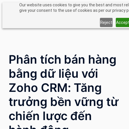
Chuyển
Our website uses cookies to give you the best and most rel
give your consent to the use of cookies as per our privacy p
đến
phần
Reject
Accep
nội
dung
Phân tích bán hàng
bằng dữ liệu với
Zoho CRM: Tăng
trưởng bền vững từ
chiến lược đến