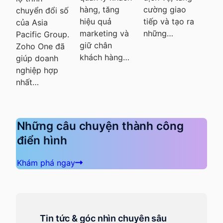
kết hợp cùng
hàng, tăng
cường giao
một
số
Zoho Desk,
hiệu quả
tiếp và tạo ra
quả
Zoho CRM đã
marketing và
những…
an
up.
giúp quá trình
giữ chân
ã
quản lý
khách hàng…
khách…
Những câu chuyện thành công
điển hình
Khám phá ngay
Tin tức & góc nhìn chuyên sâu