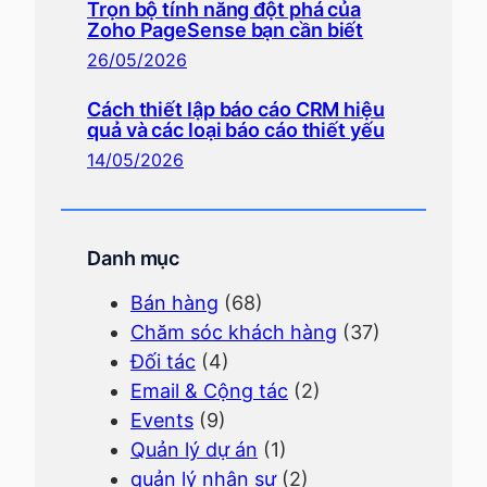
Trọn bộ tính năng đột phá của
Zoho PageSense bạn cần biết
26/05/2026
Cách thiết lập báo cáo CRM hiệu
quả và các loại báo cáo thiết yếu
14/05/2026
Danh mục
Bán hàng
(68)
Chăm sóc khách hàng
(37)
Đối tác
(4)
Email & Cộng tác
(2)
Events
(9)
Quản lý dự án
(1)
quản lý nhân sự
(2)