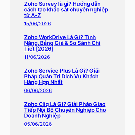
Zoho Survey là gì? Hướng dẫn
cách tạo khảo sát chuyên nghiệp
từ A-Z
15/06/2026
Zoho WorkDrive Là Gì? Tính
Năng, Bảng Giá & So Sánh Chi
Tiết [2026]
11/06/2026
Zoho Service Plus Là Gì? Giải
Pháp Quản Trị Dịch Vụ Khách
Hàng Hợp Nhất
06/06/2026
Zoho Cliq Là Gì? Giải Pháp Giao
Tiếp Nội Bộ Chuyên Nghiệp Cho
Doanh Nghiệp
05/06/2026