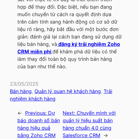
hợp để thay đổi. Đặc biệt, nếu bạn đang
muốn chuyển từ cách ra quyết định dựa
trên cảm tính sang hành động có cơ sở dữ
liệu rõ ràng, hãy bắt đầu với một bước đơn
giản: đánh giá lại cách bạn đang sử dụng dữ
liệu bán hàng, và
đăng ký trải nghiệm Zoho
CRM miễn phí
để khám phá dữ liệu có thể
làm thay đổi toàn bộ quy trình bán hàng
của bạn như thế nào.
23/05/2025
Bán hàng
, 
Quản lý quan hệ khách hàng
, 
Trải
nghiệm khách hàng
←
Previous:
Dự
Next:
Chuyển mình với
báo doanh số bán
quản lý hiệu suất bán
hàng hiệu quả
hàng chuẩn 4.0 cùng
bằng Zoho CRM
Salesforce CRM
→