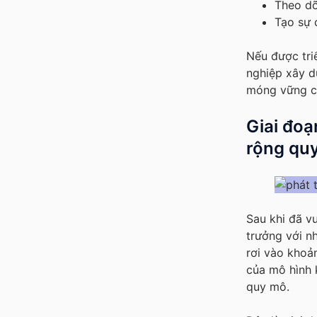
Theo dõ
Tạo sự 
Nếu được tri
nghiệp xây d
móng vững ch
Giai đoạ
rộng qu
Sau khi đã v
trưởng với n
rơi vào khoả
của mô hình 
quy mô.