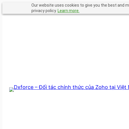
Chuyển
Our website uses cookies to give you the best and mo
privacy policy.
Learn more.
đến
phần
nội
dung