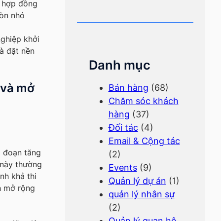
t hợp đồng
còn nhỏ
nghiệp khởi
à đặt nền
Danh mục
 và mở
Bán hàng
(68)
Chăm sóc khách
hàng
(37)
Đối tác
(4)
Email & Cộng tác
i đoạn tăng
(2)
 này thường
Events
(9)
nh khả thi
Quản lý dự án
(1)
h mở rộng
quản lý nhân sự
(2)
Quản lý quan hệ