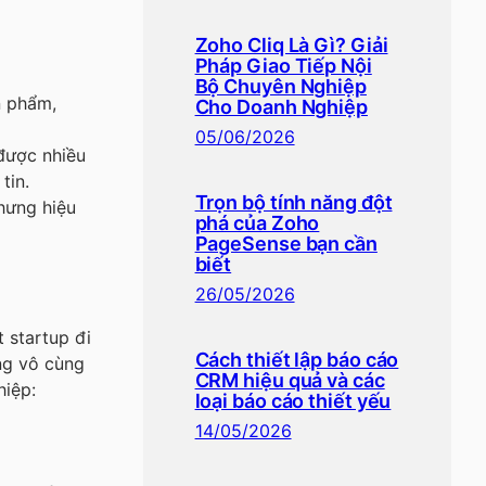
Zoho Cliq Là Gì? Giải
Pháp Giao Tiếp Nội
Bộ Chuyên Nghiệp
n phẩm,
Cho Doanh Nghiệp
05/06/2026
được nhiều
tin.
Trọn bộ tính năng đột
hưng hiệu
phá của Zoho
PageSense bạn cần
biết
26/05/2026
t startup đi
Cách thiết lập báo cáo
ũng vô cùng
CRM hiệu quả và các
hiệp:
loại báo cáo thiết yếu
14/05/2026