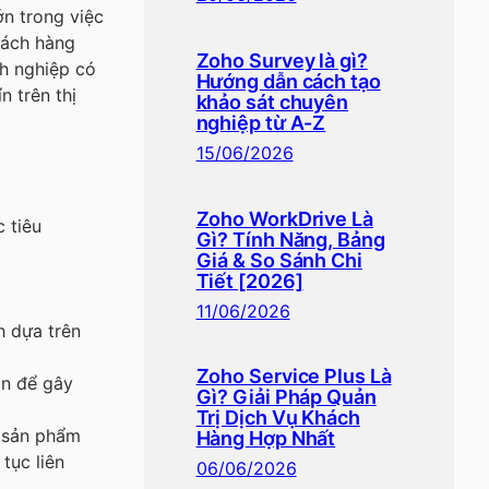
n trong việc
hách hàng
Zoho Survey là gì?
h nghiệp có
Hướng dẫn cách tạo
n trên thị
khảo sát chuyên
nghiệp từ A-Z
15/06/2026
Zoho WorkDrive Là
 tiêu
Gì? Tính Năng, Bảng
Giá & So Sánh Chi
Tiết [2026]
11/06/2026
h dựa trên
Zoho Service Plus Là
ản để gây
Gì? Giải Pháp Quản
Trị Dịch Vụ Khách
n sản phẩm
Hàng Hợp Nhất
tục liên
06/06/2026