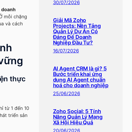
30/07/2026
n doanh
 Ở mỗi chặng
Giải Mã Zoho
ua và cách
Projects: Nền Tảng
Quản Lý Dự Án Có
Đáng Để Doanh
Nghiệp Đầu Tư?
anh
16/07/2026
 vững
AI Agent CRM là gì? 5
Bước triển khai ứng
iện thực
dụng AI Agent chuẩn
hoá cho doanh nghiệp
25/06/2026
ỉ từ 1 đến 10
Zoho Social: 5 Tính
hát triển sản
Năng Quản Lý Mạng
Xã Hội Hiệu Quả
20/06/2026