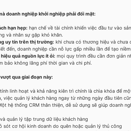
à doanh nghiệp khởi nghiệp phải đối mặt:
ách hạn hẹp:
hạn chế về tài chính khiến việc đầu tư vào sả
ng và nhân sự gặp khó khăn.
g uy tín trên thị trường:
khi chưa có thương hiệu và chưa 
iết đến, doanh nghiệp cần nỗ lực gấp nhiều lần để tạo niềm 
 hiệu quả nguồn lực ít ỏi:
mọi quy trình đều cần đơn giản n
m bảo không lãng phí thời gian và chi phí.
 vượt qua giai đoạn này:
tính linh hoạt và khả năng kiên trì chính là chìa khóa để mộ
ra, việc quản lý khách hàng ngay từ những ngày đầu tiên c
Một hệ thống CRM thân thiện, dễ sử dụng sẽ giúp doanh ng
 và quản lý tập trung dữ liệu khách hàng
ỏ sót cơ hội kinh doanh do quên hoặc quản lý thủ công