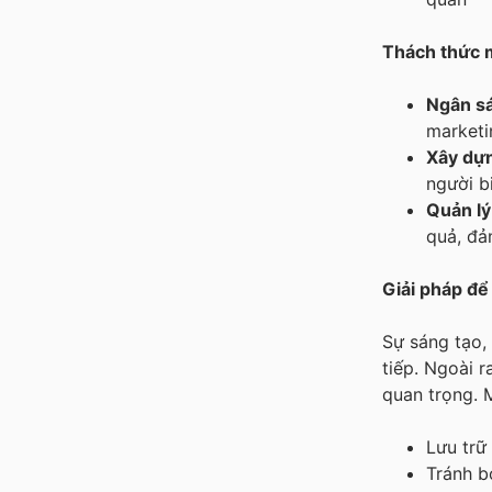
Thách thức m
Ngân s
marketi
Xây dựn
người b
Quản lý
quả, đả
Giải pháp để
Sự sáng tạo, 
tiếp. Ngoài 
quan trọng. 
Lưu trữ
Tránh b