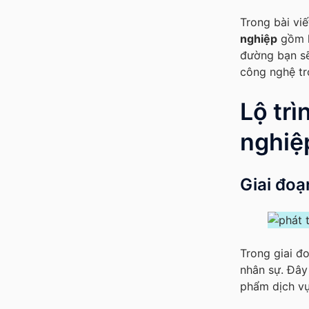
Trong bài vi
nghiệp
gồm k
đường bạn sẽ
công nghệ tr
Lộ trì
nghiệ
Giai đoạ
Trong giai đ
nhân sự. Đây 
phẩm dịch vụ