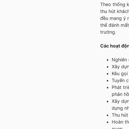
Theo thống k
thu hút khác
đều mang ý n
thể đánh mất
trường.
Các hoạt độn
Nghiên 
Xây dựn
Kêu gọi
Tuyển c
Phát tr
phản hồ
Xây dựn
dựng nh
Thu hút
Hoàn th
quan