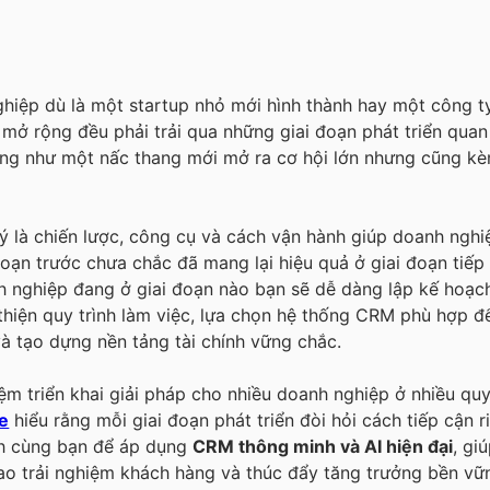
hiệp dù là một startup nhỏ mới hình thành hay một công t
 mở rộng đều phải trải qua những giai đoạn phát triển quan
ống như một nấc thang mới mở ra cơ hội lớn nhưng cũng kè
 ý là chiến lược, công cụ và cách vận hành giúp doanh nghi
đoạn trước chưa chắc đã mang lại hiệu quả ở giai đoạn tiếp 
h nghiệp đang ở giai đoạn nào bạn sẽ dễ dàng lập kế hoạc
 thiện quy trình làm việc, lựa chọn hệ thống CRM phù hợp để
à tạo dựng nền tảng tài chính vững chắc.
iệm triển khai giải pháp cho nhiều doanh nghiệp ở nhiều q
e
hiểu rằng mỗi giai đoạn phát triển đòi hỏi cách tiếp cận 
nh cùng bạn để áp dụng
CRM thông minh và AI hiện đại
, gi
ao trải nghiệm khách hàng và thúc đẩy tăng trưởng bền vữ