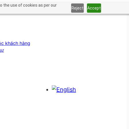
o the use of cookies as per our
Reject
Accept
óc khách hàng
sự