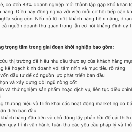
ê, có đến 83% doanh nghiệp mới thành lập gặp khó khăn lớ
h hàng. Điều này đồng nghĩa với việc mỗi cơ hội tiếp cận k
ghĩa sống còn. Nếu bỏ lỡ một khách hàng tiềm năng, doan
 cả nguồn doanh thu quan trọng lẫn cơ hội khẳng định uy tí
g trọng tâm trong giai đoạn khởi nghiệp bao gồm:
cứu thị trường để hiểu nhu cầu thực sự của khách hàng mục
g kế hoạch kinh doanh với tầm nhìn và mục tiêu rõ ràng
 vốn đầu tư để có nguồn lực phát triển ban đầu
họn và xây dựng đội ngũ nòng cốt
iển và thử nghiệm sản phẩm hoặc dịch vụ, liên tục điều chỉn
i
g thương hiệu và triển khai các hoạt động marketing cơ b
ận diện ban đầu
 khách hàng đầu tiên và chủ động lấy phản hồi để cải thiệ
iện quy trình vận hành, tuân thủ các yêu cầu pháp lý và thủ 