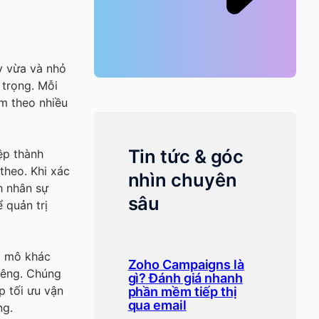
y vừa và nhỏ
 trọng. Mỗi
m theo nhiều
Tin tức & góc
ệp thành
theo. Khi xác
nhìn chuyên
h nhân sự
sâu
 quản trị
uy mô khác
Zoho Campaigns là
riêng. Chúng
gì? Đánh giá nhanh
úp tối ưu vận
phần mềm tiếp thị
qua email
ng.